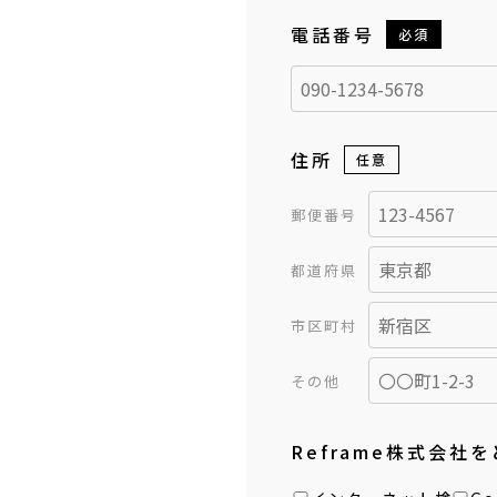
電話番号
こ
必須
の
フ
ィ
住所
任意
ー
ル
郵便番号
ド
都道府県
は
空
市区町村
の
その他
ま
ま
Reframe株式会社
に